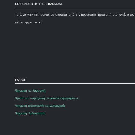
CO-FUNDED BY THE ERASMUS+
To έργο MENTEP συνχρηματοδοτείται από την Ευρωπαϊκή Επιτροπή στο πλαίσιο του π
ευθύνη φέρει σχετικά.
ΠΟΡΟΙ
Ψηφιακή παιδαγωγική
Χρήση και παραγωγή ψηφιακού περιεχομένου
Ψηφιακή Επικοινωνία και Συνεργασία
Ψηφιακή Πολιτειότητα