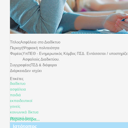
Τίτλος
Ασφάλεια στο Διαδίκτυο
Περιοχή
Ψηφιακή πολιτειότητα
Φορέας
ΥπΠΕΘ - Ενημερωτικός Κόμβος ΠΣΔ. Εντάσσεται / υποστηρίζε
Ασφαλούς Διαδικτύου.
Συγγραφέας
ΠΣΔ & διάφοροι
Διάρκεια
Δεν ισχύει
Ετικέτες
διαδίκτυο
ασφάλεια
παιδιά
εκπαιδευτικοί
γονείς
κοινωνικά δίκτυα
ψηφιακό ίχνος
Περισσότερα...