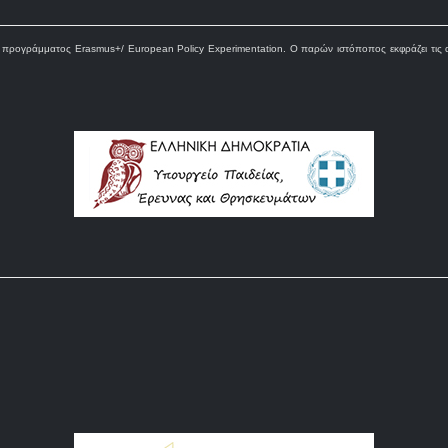
ρογράμματος Erasmus+/ European Policy Experimentation. Ο παρών ιστόποπος εκφράζει τις α