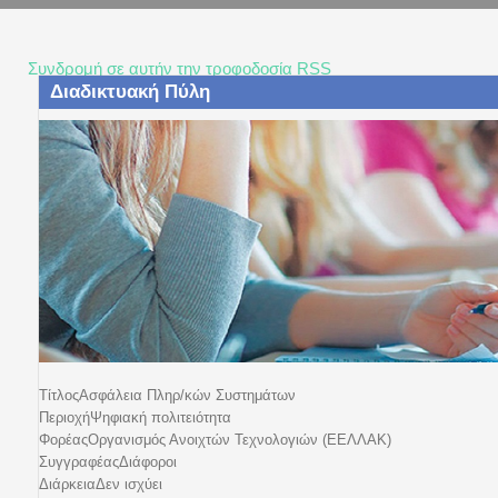
Συνδρομή σε αυτήν την τροφοδοσία RSS
Τίτλος
Ασφάλεια Πληρ/κών Συστημάτων
Περιοχή
Ψηφιακή πολιτειότητα
Φορέας
Οργανισμός Ανοιχτών Τεχνολογιών (ΕΕΛΛΑΚ)
Συγγραφέας
Διάφοροι
Διάρκεια
Δεν ισχύει