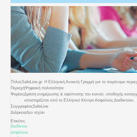
Τίτλος
SafeLine.gr: Η Ελληνική Ανοικτή Γραμμή για το παράνομο περιε
Περιοχή
Ψηφιακή πολιτειότητα
Φορέας
Δράση ενημέρωσης & αφύπνισης του κοινού, υποδοχής καταγγ
υποστηρίζεται από το Ελληνικό Κέντρο Ασφαλούς Διαδικτύου.
Συγγραφέας
SafeLine
Διάρκεια
Δεν ισχύει
Ετικέτες
διαδίκτυο
ασφάλεια