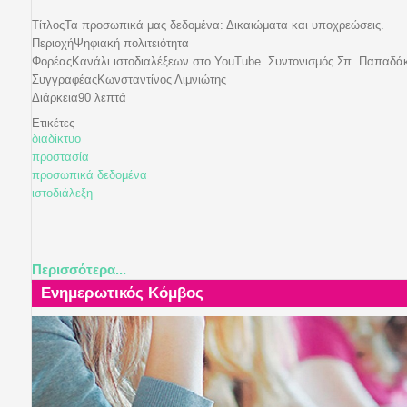
Τίτλος
Τα προσωπικά μας δεδομένα: Δικαιώματα και υποχρεώσεις.
Περιοχή
Ψηφιακή πολιτειότητα
Φορέας
Κανάλι ιστοδιαλέξεων στο YouTube. Συντονισμός Σπ. Παπαδά
Συγγραφέας
Κωνσταντίνος Λιμνιώτης
Διάρκεια
90 λεπτά
Ετικέτες
διαδίκτυο
προστασία
προσωπικά δεδομένα
ιστοδιάλεξη
Περισσότερα...